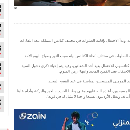
ا
✉
ا
م
أ
و
ع
، وبدأ الاحتفال بإقامة الصلوات في مختلف كنائس المملكة تبعه اللقاءات
ا
م
 الصلوات في مختلف أنحاء الكنائس ليلة سبت النور وصباح اليوم الأحد.
ا
نائسهم، للاحتفال بعيد أحد الشعانين، وفيه يتم إحياء ذكرى دخول السيد
ا
حتفال بعيد الفصح المجيد وانتهاء زمن الصوم.
ه
د المومني المسيحيين بمناسبة في عيد الفصح المجيد.
م
م
مسيحيين، أعاده الله عليهم وعلى وطننا الحبيب بالخير والبركة، وأدام علينا
بنائه، ويظل الأردنيون نسيجا واحدا لا مثيل له في قوته".
ق
ق
ع