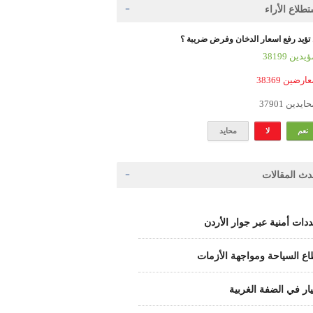
طلاع الأراء
تؤيد رفع اسعار الدخان وفرض ضريبة ؟
 المؤيدين
3 المعارضين
3 المحايدين
نعم
لا
محايد
دث المقالات
دات أمنية عبر جوار الأردن
ع السياحة ومواجهة الأزمات
يار في الضفة الغربية