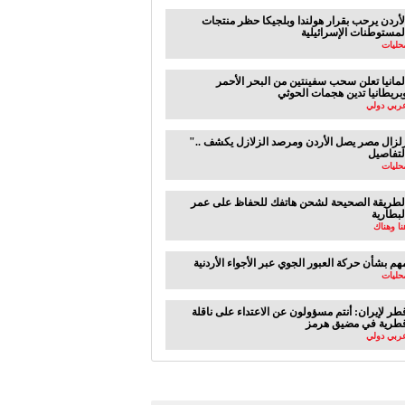
لأردن يرحب بقرار هولندا وبلجيكا حظر منتجات
لمستوطنات الإسرائيلية
حليات
لمانيا تعلن سحب سفينتين من البحر الأحمر
بريطانيا تدين هجمات الحوثي
ربي دولي
".. زلزال مصر يصل الأردن ومرصد الزلازل يكشف
لتفاصيل
حليات
لطريقة الصحيحة لشحن هاتفك للحفاظ على عمر
لبطارية
نا وهناك
هم بشأن حركة العبور الجوي عبر الأجواء الأردنية
حليات
طر لإيران: أنتم مسؤولون عن الاعتداء على ناقلة
طرية في مضيق هرمز
ربي دولي