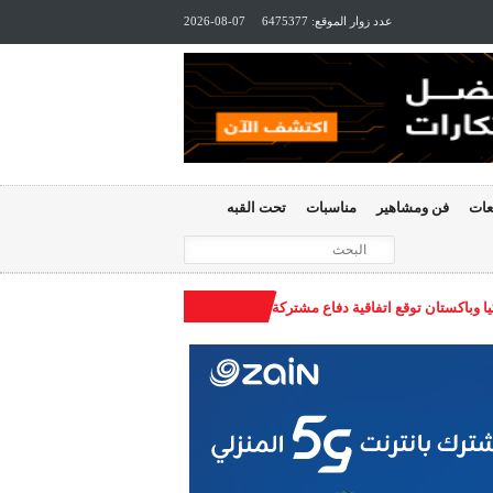
عدد زوار الموقع:
6475377
2026-08-07
عات
فن ومشاهير
مناسبات
تحت القبه
ا وباكستان توقع اتفاقية دفاع مشتركة