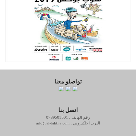
تواصلو معنا
اتصل بنا
رقم الهاتف : 0789501501
: البريد الالكتروني
info@al-lahtha.com