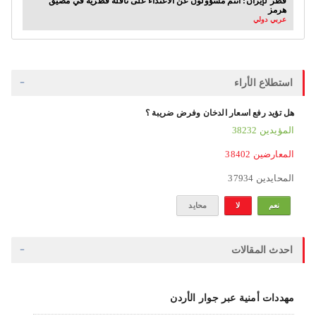
قطر لإيران: أنتم مسؤولون عن الاعتداء على ناقلة قطرية في مضيق
هرمز
عربي دولي
استطلاع الأراء
هل تؤيد رفع اسعار الدخان وفرض ضريبة ؟
38232 المؤيدين
38402 المعارضين
37934 المحايدين
نعم
لا
محايد
احدث المقالات
مهددات أمنية عبر جوار الأردن