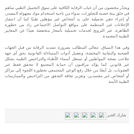
ويحذّر مختصون من أن غياب الرقابة الكافية على سوق التجميل الطبي ساهم
في خلق بيئة خصبة للتجاوزات، سواء من ناحية استخدام مواد مجهولة المصدر،
أو إجراء حقن تجميلية على يد أشخاص غير مؤهلين طبيًا كما أن انتشار
الإعلانات غير المنظمة على مواقع التواصل الاجتماعي زاد من خطورة
الظاهرة، عبر الترويج لخدمات تجميلية بأسعار منخفضة بعيدًا عن المعايير
الطبية المعتمدة.
وفي هذا السياق، تتعالى المطالب بضرورة تشديد الرقابة من قبل الجهات
الصحية والنقابية المختصة، وتفعيل أدوات المساءلة القانونية بحق أي جهة
تتلاعب بصحة المواطنين أو تستغل أسماء الأطباء والتراخيص الطبية بشكل
غير قانوني. كما يؤكد مراقبون أن حماية المجتمع لا تتحقق فقط عبر
العقوبات، بل أيضًا من خلال رفع الوعي المجتمعي بخطورة اللجوء إلى مراكز
أو أشخاص غير معتمدين، وتعزيز ثقافة التحقق من التراخيص والممارسات
الطبية الآمنة
شارك الخبر