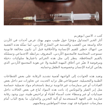
كتب د. الامين ابوهزيم
أثار الخبر المتداول مؤخرًا حول طبيب متهم بهتك عرض أحداث في الأردن
حالة واسعة من الغضب والصدمة في الشارع الأردني، لما تمثّله هذه القضية
من انتهاك خطير للقيم الإنسانية والأخلاقية قبل أن تكون مخالفة قانونية
تستوجب المحاسبة فالمجتمع الأردني، المعروف بترابطه الاجتماعي وتمسّكه
بالقيم المحافظة، ينظر إلى مثل هذه الجرائم باعتبارها سلوكيات دخيلة
ومرفوضة لا تعبّر عن أخلاق المهنة الطبية ولا عن هوية المجتمع الأردني الذي
يقدّس كرامة الإنسان وخصوصية الطفل وحمايته.
وتعيد هذه الحوادث إلى الواجهة أهمية تشديد الرقابة على بعض القطاعات
الطبية والتجميلية، خصوصًا في ظل تزايد الحديث عن تجاوزات تتم داخل بعض
العيادات أو عبر ممارسات غير قانونية ترتبط باستخدام مواد تجميلية حساسة
مثل إبر الفيلر والبوتكس إذ باتت هذه المواد تُباع في بعض الحالات داخل
صيدليات أو عبر وسطاء تحت أسماء أطباء أو تراخيص طبية، دون وجود رقابة
صارمة على الجهة المستخدمة أو آلية التخزين والتداول، ما يفتح الباب أمام
ممارسات عشوائية قد تهدد صحة المواطنين وسلامتهم.