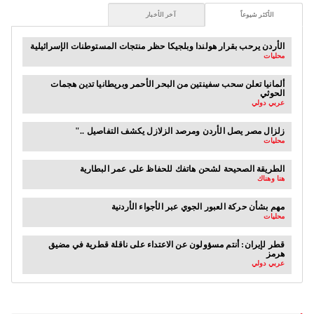
الأكثر شيوعاً
آخر الأخبار
الأردن يرحب بقرار هولندا وبلجيكا حظر منتجات المستوطنات الإسرائيلية
محليات
ألمانيا تعلن سحب سفينتين من البحر الأحمر وبريطانيا تدين هجمات
الحوثي
عربي دولي
".. زلزال مصر يصل الأردن ومرصد الزلازل يكشف التفاصيل
محليات
الطريقة الصحيحة لشحن هاتفك للحفاظ على عمر البطارية
هنا وهناك
مهم بشأن حركة العبور الجوي عبر الأجواء الأردنية
محليات
قطر لإيران: أنتم مسؤولون عن الاعتداء على ناقلة قطرية في مضيق
هرمز
عربي دولي