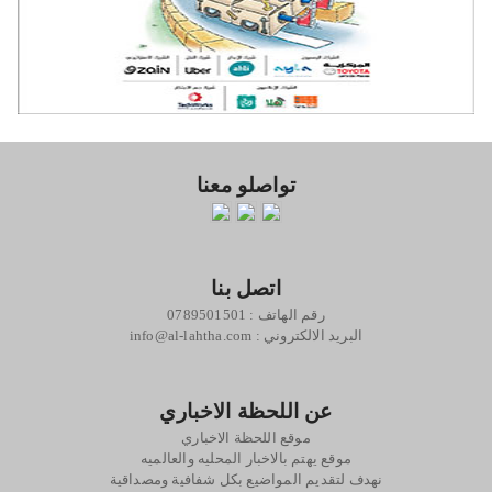
تواصلو معنا
اتصل بنا
رقم الهاتف : 0789501501
: البريد الالكتروني
info@al-lahtha.com
عن اللحظة الاخباري
موقع اللحظة الاخباري
موقع يهتم بالاخبار المحليه والعالميه
نهدف لتقديم المواضيع بكل شفافية ومصداقية