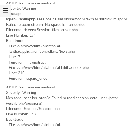
A PHP Error was encountered
Severity: Warning
☰
Message:
fopen(/var/lib/php/sessions/ci_sessionmmdd34rakm343tslhrdi8jmjapgf9
Failed to open stream: No space left on device
Filename: drivers/Session_files_driver.php
Line Number: 174
Backtrace:
File: /var/www/html/allahtha/al-
lahtha/application/controllers/News.php
Line: 7
Function: __construct
File: /var/www/html/allahtha/al-lahtha/index.php
Line: 315
Function: require_once
A PHP Error was encountered
Severity: Warning
Message: session_start(): Failed to read session data: user (path:
/var/lib/php/sessions)
Filename: Session/Session.php
Line Number: 143
Backtrace:
File: /var/www/html/allahtha/al-