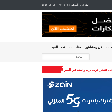
عدد زوار الموقع:
6476738
2026-08-08
عات
فن ومشاهير
مناسبات
تحت القبه
 هل تنفجر حرب برية واسعة في اليمن؟