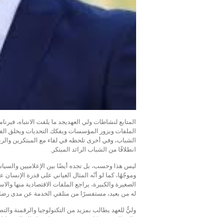
المتابع لنشاطات ولي العهديجد ما يلفت الانتباه، فبرنام
الملفات ويزور المؤسسات ويفكك التحديات ويخلق الفر
الشباب، وفي أخرى تلحظه في لقاء مع المبتكرين والرياد
انطلاقًا من الشباب الرائد المبتكر.
ليس هذا وحسب، بل تجده أيضًا بين الإعلاميين والسياسي
وموجّهًا، كما لو أنّه المثال العياني على قدرة الإنسا
الصغيرة والكبيرة، يراجع الملفات الاقتصادية منها والاس
له من بعيد، مستفسرًا من متلقي الخدمة عن مدى رضاهم، و
وليٌّ للعهد يطالب بمزيد من التكنولوجيا والرقمنة وال