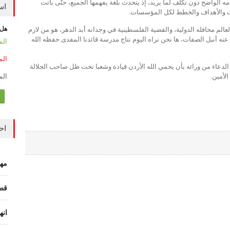
الواضح دون تكلُّف لما يريد، إذ يتحدث بلغة يفهمها الجميع، حتّى باتت
است
بات والأهداف والخطط لكل المؤسسات.
هل 
عالم محافله الدولية، والقضية الفلسطينية في وجدانه أبد الدهر، هو من لازم
 عنه أنبل الصفات، ها نحن نراه اليوم نتاج مدرسة قائدنا المفدى حفظه الله
38252
8423
ر الدعاء من ورائه بأن يحمي الله الأردن قيادة وشعبا تحت ظل صاحب الجلالة
لأمين.
7954
اح
مهد
قطا
انه