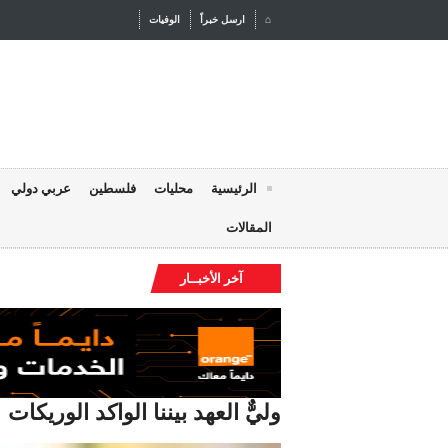
⌂
ارسل خبراً
الوفيات
الرئيسية
محليات
فلسطين
عربي دولي
المقالات
آخر الأخبــار
اعًا قضائيًا.. وافد مصري يتهم شريكه بإبعاده عن الأردن
وليٌّ العهد بيننا الواكد الوريكات