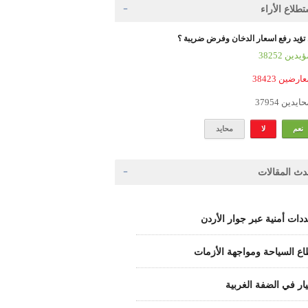
طلاع الأراء
تؤيد رفع اسعار الدخان وفرض ضريبة ؟
 المؤيدين
3 المعارضين
3 المحايدين
نعم
لا
محايد
دث المقالات
دات أمنية عبر جوار الأردن
ع السياحة ومواجهة الأزمات
يار في الضفة الغربية