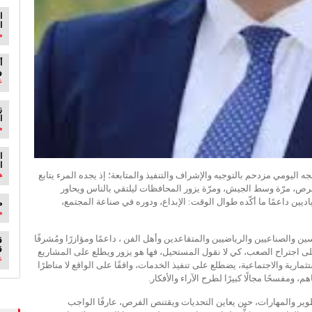
ا
ا
م
أ
و
ع
ا
م
ا
ا
جه اليومي مزدحم بالتوجيه والإشراف والتنفيذ والمتابعة؛ إذ يجده المرء يتابع
ه
ص، مرّة وسط الجيش، ومرّة يزور المحافظات ليلتقي بالناس ويحاور
يين داعمًا ما أكّده طوال الوقت: الإبداع، ودوره في صناعة المجتمع،
م
م
ن والصناعيين والرياضيين والمتقاعدين وأهل الفن ، داعمًا ومؤازرًا ومُشرفًا
ق
ق
ن على اجتراح الصعب، كي لا نقول المستحيل، فها هو يزور ويطلع على المشاريع
ع
تثمارية والاجتماعية، يضطلع على تنفيذ الخدمات، واقفًا على الواقع لا مناظرًا
مفسحًا مجالًا كبيرًا لطرح الآراء والأفكار.
تطوير والمهارات، حين يعاين التحديات ويقتنص الفرص، عارفًا الواجب