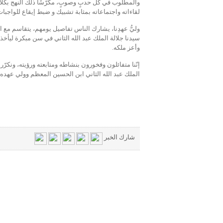
والمطلوب في كل حدبٍ وصوبٍ، مكرّسًا ذلك النهج بكلامه 
لقاءاته واجتماعاته بمثابة تشبيك و ضبط إيقاع للواج
وليُّ عهدِنا، يشارك الناس تفاصيل يومهم، يتقاسم مع ال
سيدنا جلالة الملك عبد الله الثاني في سن مبكرة ليأخذ
وأعز ملكه.
إنّنا متفائلون وفخورون بنشاطه ومتابعته ورؤيته، ونكرّ
الملك عبد الله الثاني ابن الحسين المعظم وولي عهده ا
شارك الخبر