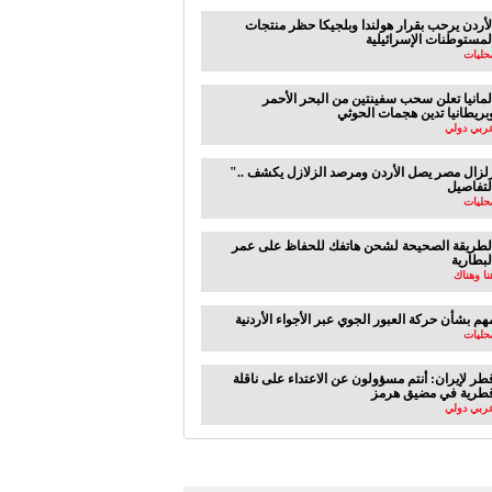
لأردن يرحب بقرار هولندا وبلجيكا حظر منتجات
لمستوطنات الإسرائيلية
حليات
لمانيا تعلن سحب سفينتين من البحر الأحمر
بريطانيا تدين هجمات الحوثي
ربي دولي
".. زلزال مصر يصل الأردن ومرصد الزلازل يكشف
لتفاصيل
حليات
لطريقة الصحيحة لشحن هاتفك للحفاظ على عمر
لبطارية
نا وهناك
هم بشأن حركة العبور الجوي عبر الأجواء الأردنية
حليات
طر لإيران: أنتم مسؤولون عن الاعتداء على ناقلة
طرية في مضيق هرمز
ربي دولي